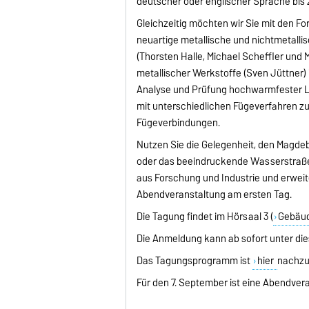
deutscher oder englischer Sprache bis 
Gleichzeitig möchten wir Sie mit den F
neuartige metallische und nichtmetalli
(Thorsten Halle, Michael Scheffler un
metallischer Werkstoffe (Sven Jüttner) 
Analyse und Prüfung hochwarmfester Le
mit unterschiedlichen Fügeverfahren 
Fügeverbindungen.
Nutzen Sie die Gelegenheit, den Magd
oder das beeindruckende Wasserstraße
aus Forschung und Industrie und erwei
Abendveranstaltung am ersten Tag.
Die Tagung findet im Hörsaal 3
(
Gebäud
Die
Anmeldung
kann ab sofort unter
di
Das Tagungsprogramm ist
hier
nachzu
Für den 7. September ist eine
Abendvera