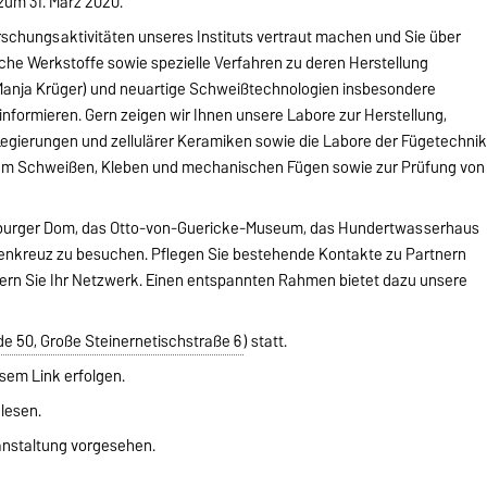
zum 31. März 2020.
orschungsaktivitäten unseres Instituts vertraut machen und Sie über
sche Werkstoffe sowie spezielle Verfahren zu deren Herstellung
d Manja Krüger) und neuartige Schweißtechnologien insbesondere
informieren. Gern zeigen wir Ihnen unsere Labore zur Herstellung,
gierungen und zellulärer Keramiken sowie die Labore der Fügetechni
zum Schweißen, Kleben und mechanischen Fügen sowie zur Prüfung von
eburger Dom, das Otto-von-Guericke-Museum, das Hundertwasserhaus
nkreuz zu besuchen. Pflegen Sie bestehende Kontakte zu Partnern
tern Sie Ihr Netzwerk. Einen entspannten Rahmen bietet dazu unsere
e 50, Große Steinernetischstraße 6
) statt.
esem Link
erfolgen.
lesen.
nstaltung
vorgesehen.