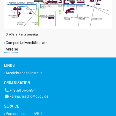
Größere Karte anzeigen
Campus Universitätsplatz
Anreise
LINKS
Ausrichtendes Institut
ORGANISATION
+49 391 67-54541
karina.miedlig@ovgu.de
SERVICE
Personensuche OVGU