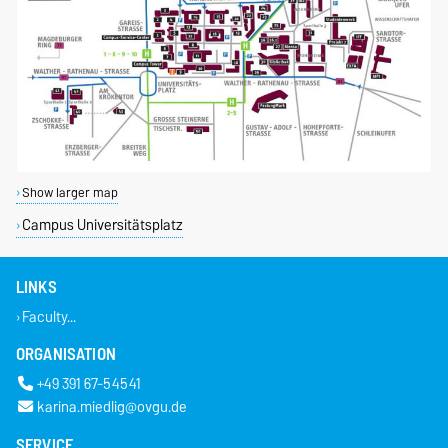
Show larger map
Campus Universitätsplatz
LINKS
Faculty...
ORGANISATION
+49 391 67-54541
karina.miedlig@ovgu.de
SERVICE