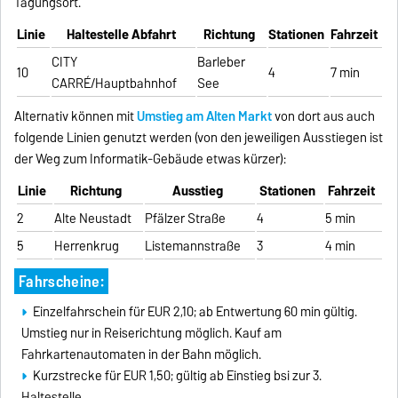
Tagungsort.
Linie
Haltestelle Abfahrt
Richtung
Stationen
Fahrzeit
CITY
Barleber
10
4
7 min
CARRÉ/Hauptbahnhof
See
Alternativ können mit
Umstieg am Alten Markt
von dort aus auch
folgende Linien genutzt werden (von den jeweiligen Ausstiegen ist
der Weg zum Informatik-Gebäude etwas kürzer):
Linie
Richtung
Ausstieg
Stationen
Fahrzeit
2
Alte Neustadt
Pfälzer Straße
4
5 min
5
Herrenkrug
Listemannstraße
3
4 min
Fahrscheine:
Einzelfahrschein für EUR 2,10; ab Entwertung 60 min gültig.
Umstieg nur in Reiserichtung möglich. Kauf am
Fahrkartenautomaten in der Bahn möglich.
Kurzstrecke für EUR 1,50; gültig ab Einstieg bsi zur 3.
Haltestelle.