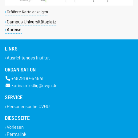
Größere Karte anzeigen
Campus Universitätsplatz
Anreise
LINKS
Ausrichtendes Institut
ORGANISATION
+49 391 67-54541
karina.miedlig@ovgu.de
SERVICE
Personensuche OVGU
DIESE SEITE
Vorlesen
Permalink